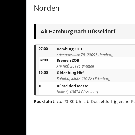
Produkte
Norden
Ab Hamburg nach Düsseldorf
07:00
Hamburg ZOB
Adenauerallee 78, 20097 Hamburg
09:00
Bremen ZOB
Am Hbf, 28195 Bremen
10:00
Oldenburg Hbf
Bahnhofsplatz, 26122 Oldenburg
■
Düsseldorf Messe
Halle 6, 40474 Düsseldorf
Rückfahrt:
ca. 23:30 Uhr ab Düsseldorf (gleiche R