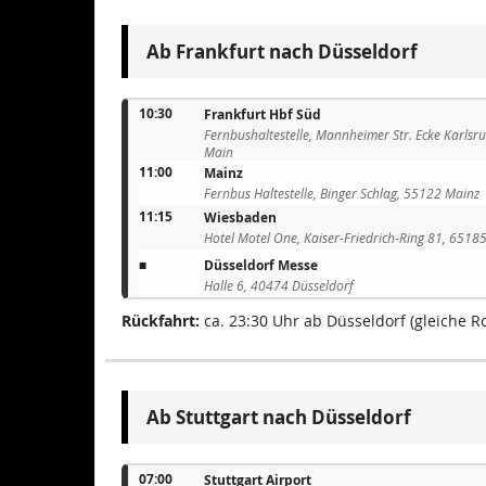
Ab Frankfurt nach Düsseldorf
10:30
Frankfurt Hbf Süd
Fernbushaltestelle, Mannheimer Str. Ecke Karlsr
Main
11:00
Mainz
Fernbus Haltestelle, Binger Schlag, 55122 Mainz
11:15
Wiesbaden
Hotel Motel One, Kaiser-Friedrich-Ring 81, 651
■
Düsseldorf Messe
Halle 6, 40474 Düsseldorf
Rückfahrt:
ca. 23:30 Uhr ab Düsseldorf (gleiche R
Ab Stuttgart nach Düsseldorf
07:00
Stuttgart Airport