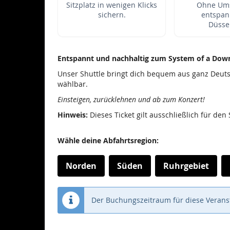
Sitzplatz in wenigen Klicks
Ohne Ums
sichern.
entspan
Düsse
Entspannt und nachhaltig zum System of a Down
Unser Shuttle bringt dich bequem aus ganz Deuts
wählbar.
Einsteigen, zurücklehnen und ab zum Konzert!
Hinweis:
Dieses Ticket gilt ausschließlich für de
Wähle deine Abfahrtsregion:
Norden
Süden
Ruhrgebiet
Der Buchungszeitraum für diese Veranst