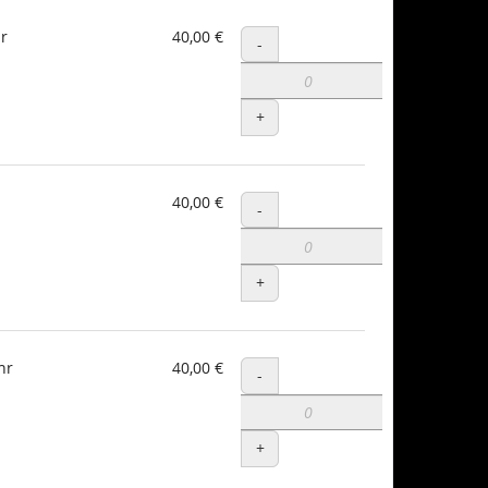
r
40,00 €
Menge
-
+
40,00 €
Menge
-
+
hr
40,00 €
Menge
-
+