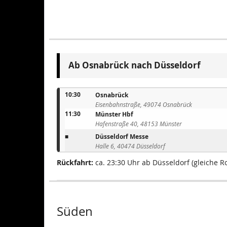
Ab Osnabrück nach Düsseldorf
10:30
Osnabrück
Eisenbahnstraße, 49074 Osnabrück
11:30
Münster Hbf
Hafenstraße 40, 48153 Münster
■
Düsseldorf Messe
Halle 6, 40474 Düsseldorf
Rückfahrt:
ca. 23:30 Uhr ab Düsseldorf (gleiche R
Süden