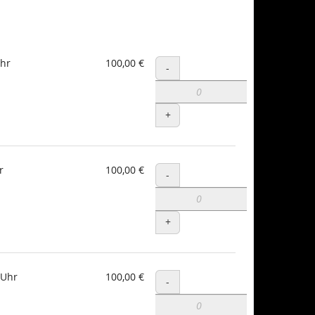
hr
100,00 €
Menge
-
+
r
100,00 €
Menge
-
+
 Uhr
100,00 €
Menge
-