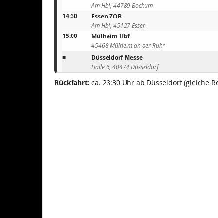
Am Hbf, 44789 Bochum
14:30
Essen ZOB
Am Hbf, 45127 Essen
15:00
Mülheim Hbf
45468 Mülheim an der Ruhr
■
Düsseldorf Messe
Halle 6, 40474 Düsseldorf
Rückfahrt:
ca. 23:30 Uhr ab Düsseldorf (gleiche R