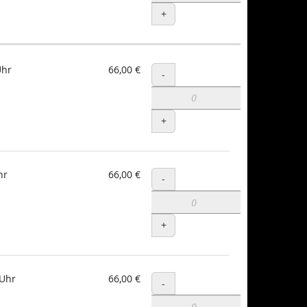
+
Uhr
66,00 €
Menge
-
+
hr
66,00 €
Menge
-
+
 Uhr
66,00 €
Menge
-