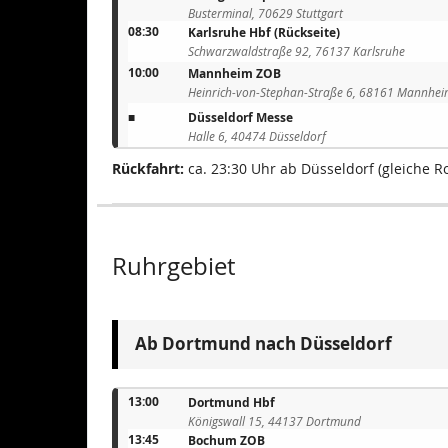
Busterminal, 70629 Stuttgart
08:30
Karlsruhe Hbf (Rückseite)
Schwarzwaldstraße 92, 76137 Karlsruhe
10:00
Mannheim ZOB
Heinrich-von-Stephan-Straße 6, 68161 Mannhe
■
Düsseldorf Messe
Halle 6, 40474 Düsseldorf
Rückfahrt:
ca. 23:30 Uhr ab Düsseldorf (gleiche R
Ruhrgebiet
Ab Dortmund nach Düsseldorf
13:00
Dortmund Hbf
Königswall 15, 44137 Dortmund
13:45
Bochum ZOB