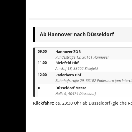
Ab Hannover nach Düsseldorf
09:00
Hannover ZOB
Rundestraße 12, 30161 Hannover
11:00
Bielefeld Hbf
Am Bhf 1B, 33602 Bielefeld
12:00
Paderborn Hbf
Bahnhofstraße 29, 33102 Paderborn (am Intercit
■
Düsseldorf Messe
Halle 6, 40474 Düsseldorf
Rückfahrt:
ca. 23:30 Uhr ab Düsseldorf (gleiche R