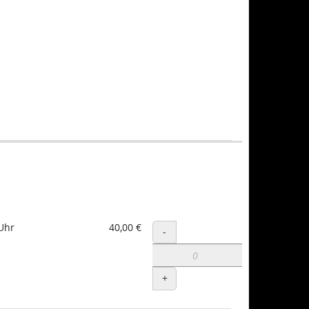
Uhr
40,00 €
Menge
-
+